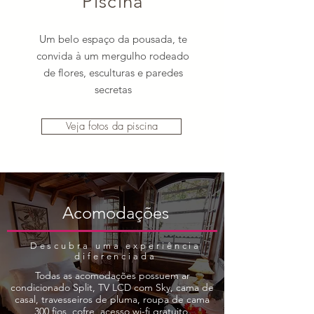
Piscina
Um belo espaço da pousada, te
convida à um mergulho rodeado
de flores, esculturas e paredes
secretas
Veja fotos da piscina
Acomodações
Descubra uma experiência
diferenciada
Todas as acomodações possuem ar
condicionado Split, TV LCD com Sky, cama de
casal, travesseiros de pluma, roupa de cama
300 fios, cofre, acesso wi-fi gratuito.