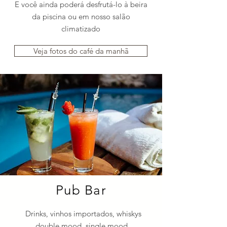
E você ainda poderá desfrutá-lo à beira
da piscina ou em nosso salão
climatizado
Veja fotos do café da manhã
Pub Bar
Drinks, vinhos importados, whiskys
double mood, single mood ,