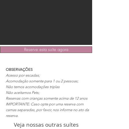
Reserve esta suíte agora
OBSERVAÇÕES
Acesso por escadas;
Acomodação somente para 1 ou 2 pessoas;
Não temos acomodações triplas
Não aceitamos Pets;
Reservas com crianças somente acima de 12 anos
IMPORTANTE: Caso opte por uma reserva com
camas separadas, por favor, nos informe no ato da
reserva.
Veja nossas outras suítes